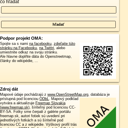
čo hľadať
Podpor projekt OMA:
Spojte sa s nami
na facebooku
,
zdieľajte túto
stránku na Facebooku
,
na Twittri
, alebo
umiestnite odkaz na svoju stránku.
Ale hlavne doplňte dáta do Openstreetmap,
články do wikipédie, ...
Zdroj dát
Mapové údaje pochádzajú z
www.OpenStreetMap.org
, databáza je
prístupná pod licenciou
ODbL
.
Mapový podklad
vytvára a aktualizuje
Freemap Slovakia
(www.freemap.sk)
, šíriteľný pod licenciou CC-
BY-SA. Fotky sme čerpali z galérie portálu
freemap.sk, autori fotiek sú uvedení pri
jednotlivých fotkách a sú šíriteľné pod
licenciou CC a z wikipédie. Výškový profil trás