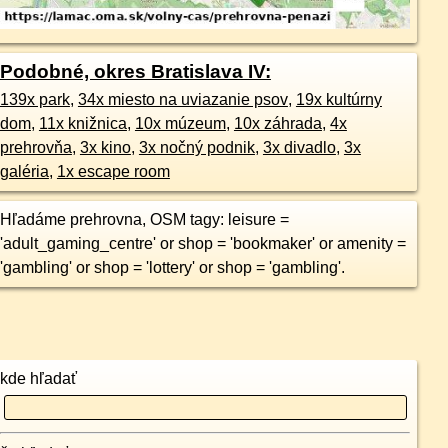
Podobné, okres Bratislava IV:
139x park
,
34x miesto na uviazanie psov
,
19x kultúrny
dom
,
11x knižnica
,
10x múzeum
,
10x záhrada
,
4x
prehrovňa
,
3x kino
,
3x nočný podnik
,
3x divadlo
,
3x
galéria
,
1x escape room
Hľadáme prehrovna, OSM tagy: leisure =
'adult_gaming_centre' or shop = 'bookmaker' or amenity =
'gambling' or shop = 'lottery' or shop = 'gambling'.
kde hľadať