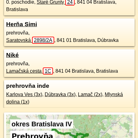
0. poschodie
,
Staré Grunty
24
,
841 04
Bratislava,
Bratislava
Herňa Simi
prehrovňa,
Saratovská
2898/2A
,
841 01
Bratislava, Dúbravka
Niké
prehrovňa,
Lamačská cesta
1C
,
841 04
Bratislava, Bratislava
prehrovňa inde
Karlova Ves (3x)
,
Dúbravka (3x)
,
Lamač (2x)
,
Mlynská
dolina (1x)