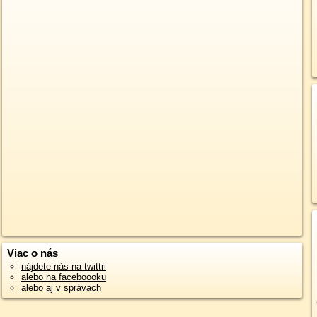
Viac o nás
nájdete nás na twittri
alebo na faceboooku
alebo aj v správach