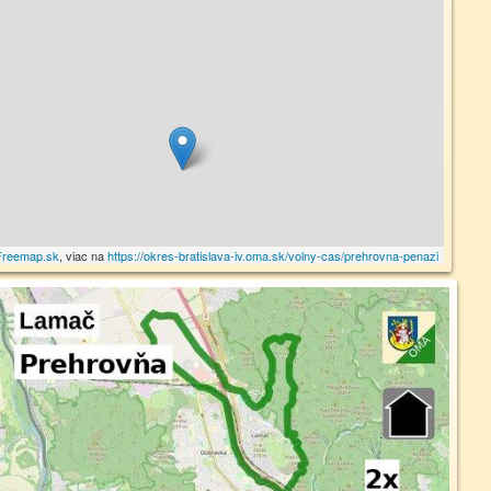
Freemap.sk
, viac na
https://okres-bratislava-iv.oma.sk/volny-cas/prehrovna-penazi