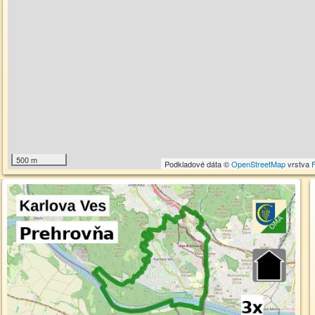
500 m
Podkladové dáta ©
OpenStreetMap
vrstva