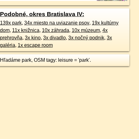
Podobné, okres Bratislava IV:
139x park
,
34x miesto na uviazanie psov
,
19x kultúrny
dom
,
11x knižnica
,
10x záhrada
,
10x múzeum
,
4x
prehrovňa
,
3x kino
,
3x divadlo
,
3x nočný podnik
,
3x
galéria
,
1x escape room
Hľadáme park, OSM tagy: leisure = 'park'.