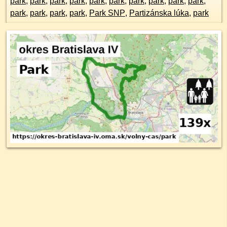
park
,
park
,
park
,
park
,
park
,
park
,
park
,
park
,
park
,
park
,
park
,
park
,
park
,
park
,
Park SNP
,
Partizánska lúka
,
park