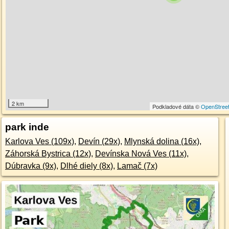
2 km
Podkladové dáta ©
OpenStree
park inde
Karlova Ves (109x)
,
Devín (29x)
,
Mlynská dolina (16x)
,
Záhorská Bystrica (12x)
,
Devínska Nová Ves (11x)
,
Dúbravka (9x)
,
Dlhé diely (8x)
,
Lamač (7x)