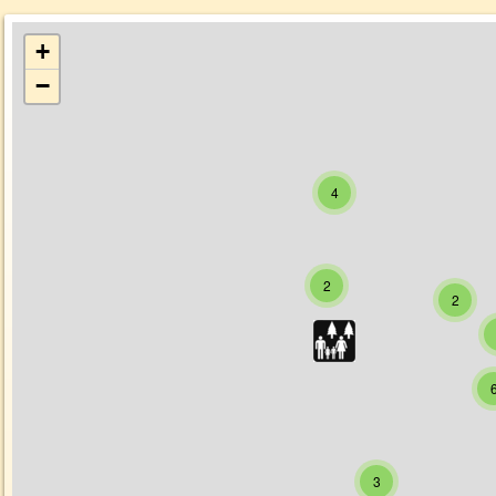
+
−
4
2
2
3