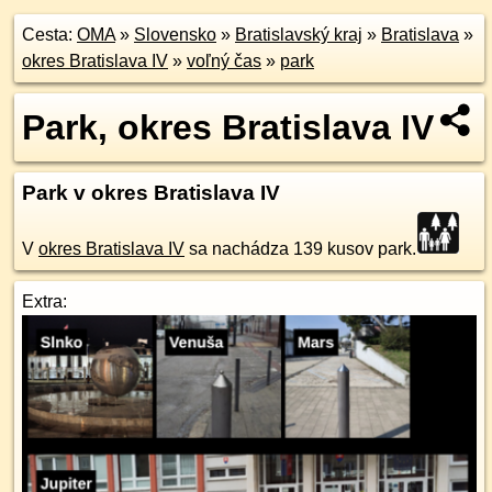
Cesta:
OMA
»
Slovensko
»
Bratislavský kraj
»
Bratislava
»
okres Bratislava IV
»
voľný čas
»
park
Park, okres Bratislava IV
Park v okres Bratislava IV
V
okres Bratislava IV
sa nachádza 139 kusov park.
Extra: