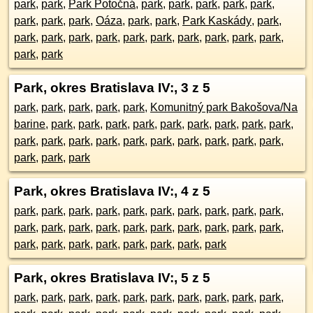
park
,
park
,
Park Potočná
,
park
,
park
,
park
,
park
,
park
,
park
,
park
,
park
,
Oáza
,
park
,
park
,
Park Kaskády
,
park
,
park
,
park
,
park
,
park
,
park
,
park
,
park
,
park
,
park
,
park
,
park
,
park
Park, okres Bratislava IV:
, 3 z 5
park
,
park
,
park
,
park
,
park
,
Komunitný park Bakošova/Na
barine
,
park
,
park
,
park
,
park
,
park
,
park
,
park
,
park
,
park
,
park
,
park
,
park
,
park
,
park
,
park
,
park
,
park
,
park
,
park
,
park
,
park
,
park
Park, okres Bratislava IV:
, 4 z 5
park
,
park
,
park
,
park
,
park
,
park
,
park
,
park
,
park
,
park
,
park
,
park
,
park
,
park
,
park
,
park
,
park
,
park
,
park
,
park
,
park
,
park
,
park
,
park
,
park
,
park
,
park
,
park
Park, okres Bratislava IV:
, 5 z 5
park
,
park
,
park
,
park
,
park
,
park
,
park
,
park
,
park
,
park
,