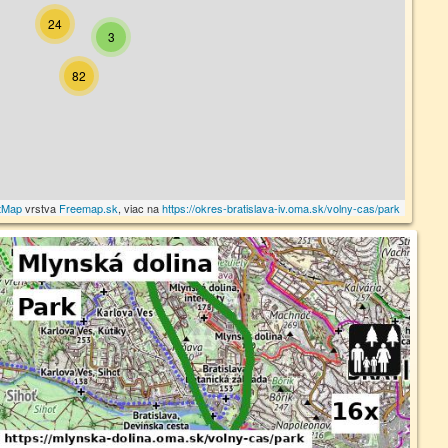
24
3
82
tMap
vrstva
Freemap.sk
, viac na
https://okres-bratislava-iv.oma.sk/volny-cas/park