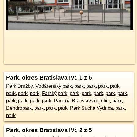
Park, okres Bratislava IV:
, 1 z 5
Park Družby
,
Vodárenský park
,
park
,
park
,
park
,
park
,
park
,
park
,
park
,
Farský park
,
park
,
park
,
park
,
park
,
park
,
park
,
park
,
park
,
park
,
Park na Bratislavskej ulici
,
park
,
Dendropark
,
park
,
park
,
park
,
Park Suchá Vydrica
,
park
,
park
Park, okres Bratislava IV:
, 2 z 5